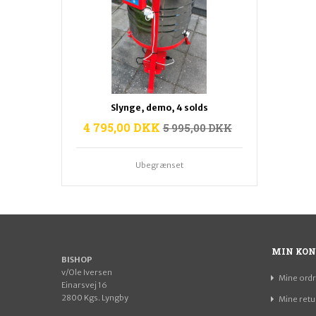
Slynge, demo, 4 solds
4 795,00 DKK
5 995,00 DKK
Ubegrænset
MIN KON
BISHOP
v/Ole Iversen
Mine ordr
Einarsvej 16
2800 Kgs. Lyngby
Mine retu