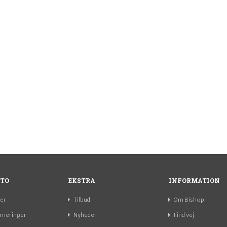
TO
EKSTRA
INFORMATION
er
Tilbud
Om Bishop
rneringer
Nyheder
Find vej