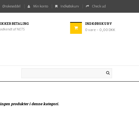
Ønskeseddel
Min konto
Indkøbskurv
Check ud
IKKER BETALING
INDKØBSKURV
odkendt af NETS
0
vare
- 0,00 DKK
 ingen produkter i denne kategori.