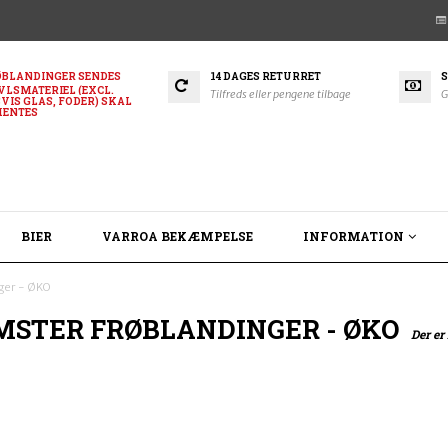
BLANDINGER SENDES
14 DAGES RETURRET
S
VLSMATERIEL (EXCL.
Tilfreds eller pengene tilbage
G
VIS GLAS, FODER) SKAL
HENTES
BIER
VARROA BEKÆMPELSE
INFORMATION
ger - ØKO
MSTER FRØBLANDINGER - ØKO
Der er