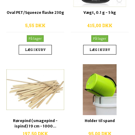
Oval PET/Squeeze flaske 230g
Vægt, 0.1 g - 5 kg
5,55 DKK
415,00 DKK
På lager
På lager
LÆG I KURV
LÆG I KURV
Rørepind (smagepind -
Holder til spand
ispind) 19 cm - 1000...
197,50 DKK
95,00 DKK