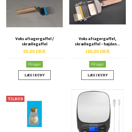
Voks aftagergaffel /
Voks aftagergaffel,
skrællegaffel
skrællegaffel - højden...
65,00 DKK
160,00 DKK
På lager
På lager
LÆG I KURV
LÆG I KURV
TILBUD