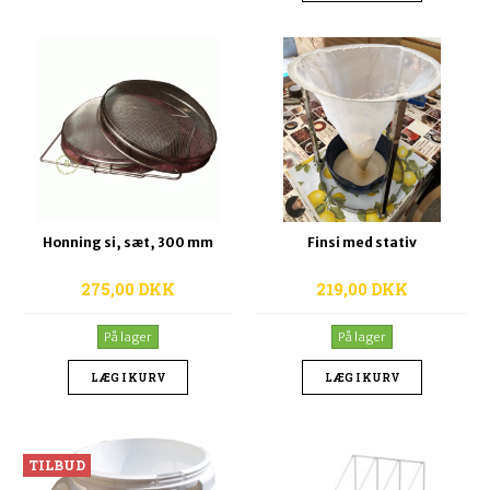
Honning si, sæt, 300 mm
Finsi med stativ
275,00 DKK
219,00 DKK
På lager
På lager
LÆG I KURV
LÆG I KURV
TILBUD