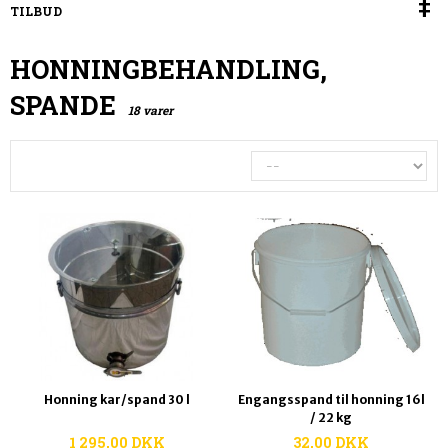
TILBUD
HONNINGBEHANDLING,
SPANDE
18 varer
Honning kar/spand 30 l
Engangsspand til honning 16l
/ 22 kg
1 295,00 DKK
32,00 DKK