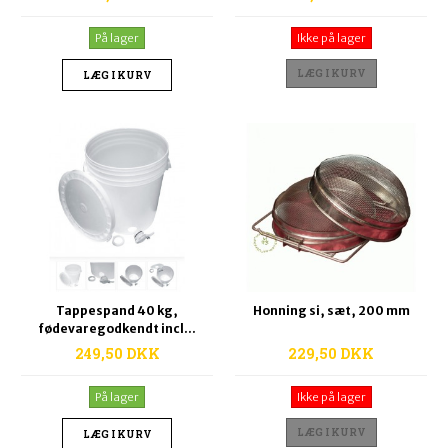
På lager
Ikke på lager
LÆG I KURV
LÆG I KURV
Tappespand 40 kg,
Honning si, sæt, 200 mm
fødevaregodkendt incl...
249,50 DKK
229,50 DKK
På lager
Ikke på lager
LÆG I KURV
LÆG I KURV