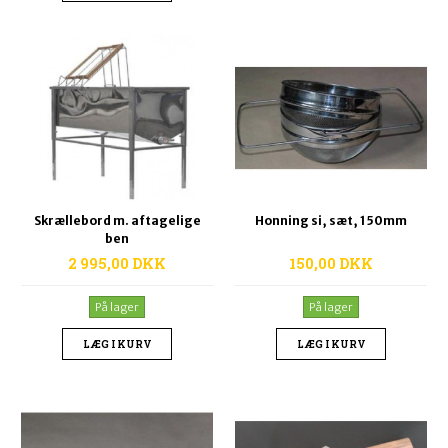
Skrællebord m. aftagelige
Honning si, sæt, 150mm
ben
2 995,00 DKK
150,00 DKK
På lager
På lager
LÆG I KURV
LÆG I KURV