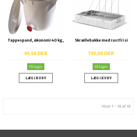
Tappespand, økonomi 40 kg,
Skrællebakke med rustfri si
99,50 DKK
795,00 DKK
På lager
På lager
LÆG I KURV
LÆG I KURV
Viser 1 - 18 af 18