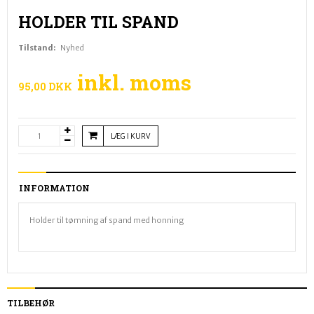
HOLDER TIL SPAND
Tilstand:
Nyhed
inkl. moms
95,00 DKK
LÆG I KURV
INFORMATION
Holder til tømning af spand med honning
TILBEHØR