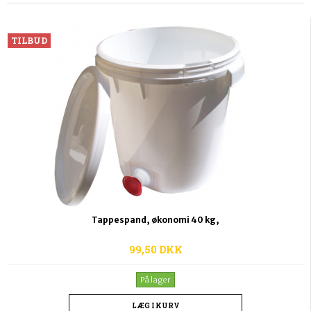
TILBUD
Tappespand, økonomi 40 kg,
99,50 DKK
På lager
LÆG I KURV