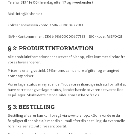
Telefon 313 414 00 (hverdag efter 17 og i weekender)
Mail: info@bishop.dk
Folkesparekassen konto: 1684 - 0000677183
IBAN-Kontonummer : DK66 98600000677183 BIC-kode: MISPDK21
§ 2: PRODUKTINFORMATION
Alle produktinformationer er skrevet af Bishop, eller kommer direkte fra
vores leverandører.
Priserne er angivet inkl. 25% moms samt andre afgifter og er angivet
som dagspriser.
Vores lagerstatus er vejledende. Trods vores ihærdige indsats for, altid at
have korrekt angivet lagerstatus, kan det hænde at varen desværre ikke
er på lager. Skulle dette hænde, vil du snarest høre fra os.
§ 3: BESTILLING
Bestilling af varer kan kun foregå via www.bishop.dk Som kunde er du
forpligtet til at holde øje med din e-mail efter din bestilling, da eventuelle
forsinkelser etc, vil blive sendt dertil.