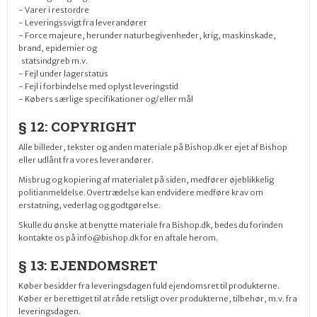
- Varer i restordre
- Leveringssvigt fra leverandører
- Force majeure, herunder naturbegivenheder, krig, maskinskade,
brand, epidemier og
statsindgreb m.v.
- Fejl under lagerstatus
- Fejl i forbindelse med oplyst leveringstid
- Købers særlige specifikationer og/eller mål
§ 12: COPYRIGHT
Alle billeder, tekster og anden materiale på Bishop.dk er ejet af Bishop
eller udlånt fra vores leverandører.
Misbrug og kopiering af materialet på siden, medfører øjeblikkelig
politianmeldelse. Overtrædelse kan endvidere medføre krav om
erstatning, vederlag og godtgørelse.
Skulle du ønske at benytte materiale fra Bishop.dk, bedes du forinden
kontakte os på info@bishop.dk for en aftale herom.
§ 13: EJENDOMSRET
Køber besidder fra leveringsdagen fuld ejendomsret til produkterne.
Køber er berettiget til at råde retsligt over produkterne, tilbehør, m.v. fra
leveringsdagen.