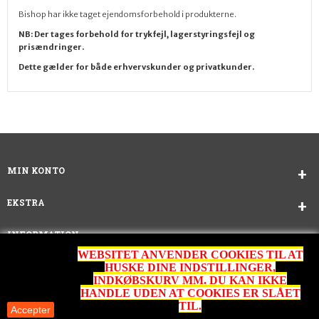
Bishop har ikke taget ejendomsforbehold i produkterne.
NB: Der tages forbehold for trykfejl, lagerstyringsfejl og
prisændringer.
Dette gælder
for både erhvervskunder og privatkunder.
MIN KONTO
EKSTRA
INFORMATION
WEBSITET ANVENDER COOKIES TIL AT
KUNDESERVICE
HUSKE DINE INDSTILLINGER,
INDKØBSKURV MM. DU KAN IKKE
HANDLE UDEN AT COOKIES ER SLÅET
TIL.
Accepter