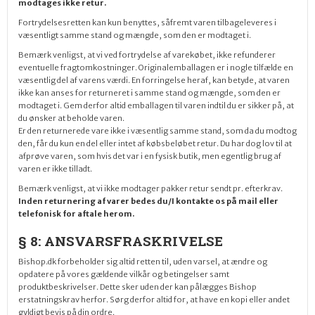
modtages ikke retur.
Fortrydelsesretten kan kun benyttes, såfremt varen tilbageleveres i
væsentligt samme stand og mængde, som den er modtaget i.
Bemærk venligst, at vi ved fortrydelse af varekøbet, ikke refunderer
eventuelle fragtomkostninger. Originalemballagen er i nogle tilfælde en
væsentlig del af varens værdi. En forringelse heraf, kan betyde, at varen
ikke kan anses for returneret i samme stand og mængde, som den er
modtaget i. Gem derfor altid emballagen til varen indtil du er sikker på, at
du ønsker at beholde varen.
Er den returnerede vare ikke i væsentlig samme stand, som da du modtog
den, får du kun en del eller intet af købsbeløbet retur. Du har dog lov til at
afprøve varen, som hvis det var i en fysisk butik, men egentlig brug af
varen
er ikke tilladt.
Bemærk venligst, at vi ikke modtager pakker retur sendt pr. efterkrav.
Inden returnering af varer bedes du/I kontakte os på mail eller
telefonisk for aftale herom.
§ 8: ANSVARSFRASKRIVELSE
Bishop.dk forbeholder sig altid retten til, uden varsel, at ændre og
opdatere på vores gældende vilkår og betingelser samt
produktbeskrivelser. Dette sker uden der kan pålægges Bishop
erstatningskrav herfor. Sørg derfor altid for, at have en kopi eller andet
gyldigt bevis på din ordre.