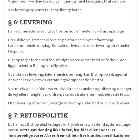
Vi gemmer ikke dine kortoplysninger og har ikke adgang til at se disse.
Ved betaling opkræver Bishop ikke gebyrer.
§ 6: LEVERING
Den estimerede leveringstid hos Bishop er mellem 2 - 5 arbejdsdage
Hos Bishop tilstræber vi os altid på at
kunne tilbyde afhentning
førstkommende torsdag. Kontakt os hvis du ønsker levering på et andet
tidspunkt
Bishop
tager forbehold for udsolgte varer samt eksterne forhold, der
ligger udenfor Bishop
'
s indflydelse.
O
verskrides leveringstiden i mindre omfang, kan Bishop ikke drages til
ansvar eller opkræves erstatning/kompensation herfor.
Ved modtagelse af din
e varer
, skal du straks undersøge d
isse
og opdager
du fejl eller mangler ved ordren, skal du straks efter meddele dette til os.
Efter levering af ordren, overgår ansvar og risiko herfor, alene til køber.
§ 7: RETURPOLITIK
Du har hos Bishop altid
14
dages fortrydelsesret, fra den dag du modtager
varen.
Dette gælder dog ikke foder, frø, bier eller andre let
fordærvelige varer. Varer fremstillet efter kundes specifikationer