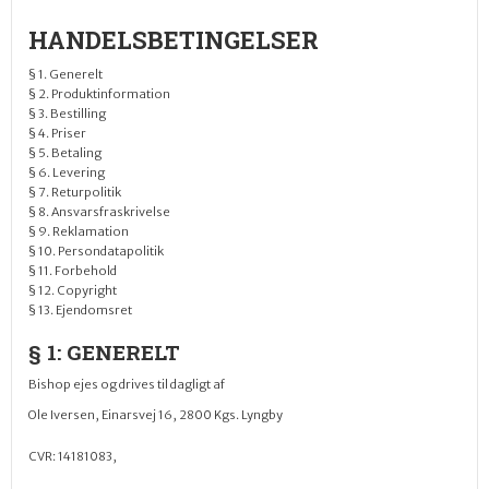
HANDELSBETINGELSER
§ 1. Generelt
§ 2. Produktinformation
§ 3. Bestilling
§ 4. Priser
§ 5. Betaling
§ 6. Levering
§ 7. Returpolitik
§ 8. Ansvarsfraskrivelse
§ 9. Reklamation
§ 10. Persondatapolitik
§ 11. Forbehold
§ 12. Copyright
§ 13. Ejendomsret
§ 1: GENERELT
Bishop ejes og drives til dagligt af
Ole Iversen, Einarsvej 16, 2800 Kgs. Lyngby
CVR: 14181083,