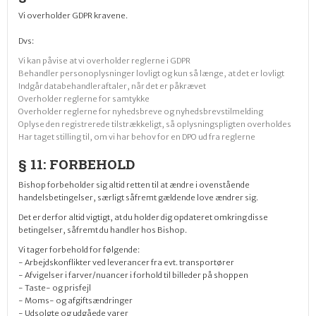
Vi overholder GDPR kravene.
Dvs:
Vi kan påvise at vi overholder reglerne i GDPR
Behandler personoplysninger lovligt og kun så længe, at det er lovligt
Indgår databehandleraftaler, når det er påkrævet
Overholder reglerne for samtykke
Overholder reglerne for nyhedsbreve og nyhedsbrevstilmelding
Oplyse den registrerede tilstrækkeligt, så oplysningspligten overholdes
Har taget stilling til, om vi har behov for en DPO ud fra reglerne
§ 11: FORBEHOLD
Bishop forbeholder sig altid retten til at ændre i ovenstående
handelsbetingelser, særligt såfremt gældende love ændrer sig.
Det er derfor altid vigtigt, at du holder dig opdateret omkring disse
betingelser, såfremt du handler hos Bishop.
Vi tager forbehold for følgende:
- Arbejdskonflikter ved leverancer fra
evt.
transportører
- Afvigelser i farver/nuancer i forhold til billeder på shoppen
- Taste- og prisfejl
- Moms- og afgiftsændringer
- Udsolgte og udgåede varer