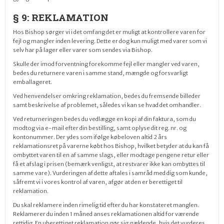
§ 9: REKLAMATION
Hos Bishop sørger vi i det omfang det er muligt at kontrollere varen for
fejl og mangler inden
levering
. Dette er dog kun muligt med varer som vi
selv har på lager eller varer som sendes via Bishop.
Skulle der imod forventning forekomme fejl eller mangler ved varen,
bedes du returnere varen i samme stand, mængde og forsvarligt
emballageret.
Ved henvendelser omkring reklamation, bedes du fremsende billeder
samt beskrivelse af problemet, således vi kan se hvad det omhandler.
Ved returneringen bedes du vedlægge en kopi af din faktura, som du
modtog via e-mail efter din bestilling, samt oplyse dit reg. nr. og
kontonummer. Der ydes som ifølge købeloven altid 2 års
reklamationsret på varerne købt hos Bishop, hvilket betyder at du kan få
ombyttet varen til en af samme slags, eller modtage pengene retur eller
få et afslag i prisen (bemærk venligst, at restvarer ikke kan ombyttes til
samme vare). Vurderingen af dette aftales i samråd med dig som kunde,
s
åfremt vi i vores kontrol af varen, afgør at den er berettiget til
reklamation.
Du skal reklamere inden rimelig tid efter du har konstateret manglen.
Reklamerer du inden
1
måned anses reklamationen altid for værende
rettidig. En uberettiget reklamation gør sig gældende, hvis det vurderes,