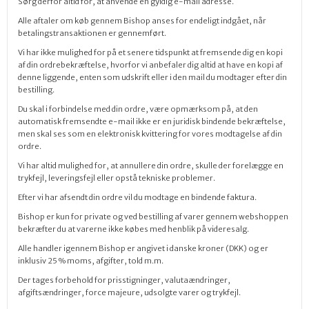
Sørg derfor altid for, at anvende en gyldig e-mail adresse.
Alle aftaler om køb gennem Bishop anses for endeligt indgået, når
betalingstransaktionen er gennemført.
Vi har ikke mulighed for på et senere tidspunkt at fremsende dig en kopi
af din ordrebekræftelse, hvorfor vi anbefaler dig altid at have en kopi af
denne liggende, enten som udskrift eller i den mail du modtager efter din
bestilling.
Du skal i forbindelse med din ordre, være opmærksom på, at den
automatisk fremsendte e-mail ikke er en juridisk bindende bekræftelse,
men skal ses som en elektronisk kvittering for vores modtagelse af din
ordre.
Vi har altid mulighed for, at annullere din ordre, skulle der forelægge en
trykfejl, leveringsfejl eller opstå tekniske problemer.
Efter vi har afsendt din ordre vil du modtage en bindende faktura.
Bishop er kun for private og ved bestilling af varer gennem webshoppen
bekræfter du at varerne ikke købes med henblik på videresalg.
Alle handler igennem Bishop er angivet i danske kroner (DKK) og er
inklusiv 25 % moms, afgifter, told m.m.
Der tages forbehold for prisstigninger, valutaændringer,
afgiftsændringer, force majeure, udsolgte varer og trykfejl.