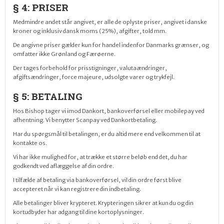
§ 4: PRISER
Medmindre andet står angivet, er alle de oplyste priser, angivet i danske
kroner og inklusiv dansk moms (25%), afgifter, told mm.
De angivne priser gælder kun for handel indenfor Danmarks grænser, og
omfatter ikke Grønland og Færøerne.
Der tages forbehold for prisstigninger, valutaændringer,
afgiftsændringer, force majeure, udsolgte varer og trykfejl.
§ 5: BETALING
Hos Bishop tager vi imod Dankort,
bankoverførsel
eller mobilepay ved
afhentning. Vi benytter Scanpay ved Dankortbetaling.
Har du spørgsmål til betalingen, er du altid mere end velkommen til at
kontakte os.
Vi har ikke mulighed for, at trække et større beløb end det, du har
godkendt ved aflæggelse af din ordre.
I tilfælde af betaling via bankoverførsel, vil din ordre først blive
accepteret når vi kan registrere din indbetaling.
Alle betalinger bliver krypteret.
Krypteringen sikrer
at kun du og din
kortudbyder har adgang til dine kortoplysninger.