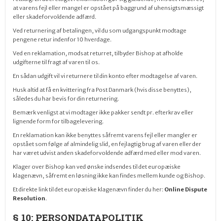
at varens fejl eller mangel er opstået på baggrund af uhensigtsmæssigt
eller skadeforvoldende adfærd.
Ved returnering af betalingen, vil du som udgangspunkt modtage
pengene
retur indenfor 10 hverdage.
Ved en reklamation, modsat returret, tilbyder Bishop at afholde
udgifterne til fragt af varen til os.
En sådan udgift vil vi returnere til din konto efter modtagelse af varen.
Husk altid at få en kvittering fra Post Danmark (hvis disse benyttes),
således du har bevis for din returnering.
Bemærk venligst at vi modtager ikke pakker sendt pr. efterkrav eller
lignende form for tilbagelevering.
En reklamation kan ikke benyttes såfremt varens fejl eller mangler er
opstået som følge af almindelig slid, en fejlagtig brug af varen eller der
har været udvist anden skadeforvoldende adfærd med eller mod varen.
Klager over Bishop kan ved ønske indsendes til det europæiske
klagenævn, såfremt en løsning ikke kan findes mellem kunde og Bishop.
Et direkte link til det europæiske klagenævn finder du her:
Online Dispute
Resolution
.
§ 10: PERSONDATAPOLITIK