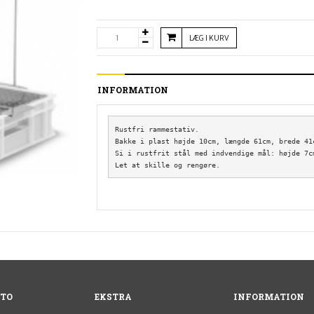
LÆG I KURV
INFORMATION
Rustfri rammestativ.

Bakke i plast højde 10cm, længde 61cm, brede 41c
Si i rustfrit stål med indvendige mål: højde 7c
TO
EKSTRA
INFORMATION