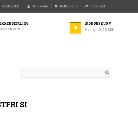
Ønskeseddel
Min konto
Indkøbskurv
Check ud
IKKER BETALING
INDKØBSKURV
odkendt af NETS
0
vare
- 0,00 DKK
FRI SI