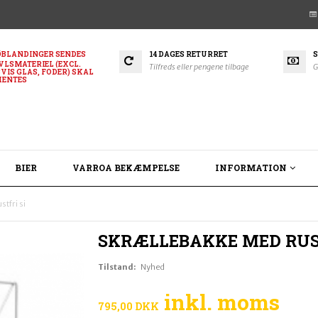
BLANDINGER SENDES
14 DAGES RETURRET
S
VLSMATERIEL (EXCL.
Tilfreds eller pengene tilbage
G
VIS GLAS, FODER) SKAL
HENTES
BIER
VARROA BEKÆMPELSE
INFORMATION
tfri si
SKRÆLLEBAKKE MED RUST
Tilstand:
Nyhed
inkl. moms
795,00 DKK