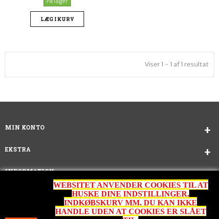
På lager
LÆG I KURV
Viser 1 - 1 af 1 resultat
MIN KONTO
EKSTRA
INFORMATION
WEBSITET ANVENDER COOKIES TIL AT
KUNDESERVICE
HUSKE DINE INDSTILLINGER,
INDKØBSKURV MM. DU KAN IKKE
HANDLE UDEN AT COOKIES ER SLÅET