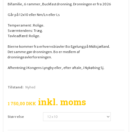
Bifamilie, 6 rammer, Buckfast dronning. Dronningen er fra 2026
Går på 12x10 eller Nm/Ln eller Ls
Temperament : Rolige.
Sværmtendens: Træg.
Tavleadfærd: Rolige.
Bierne kommer fra erhvervsbiavler Bo Egelung på Midtsjælland.
Det samme gør dronningen. Bo er medlem af
dronningeavlerforeningen.
Afhentning i Kongens Lyngby eller, efter aftale, i Nykøbing Sj.
Tilstand:
Nyhed
inkl. moms
1 750,00 DKK
Størrelse