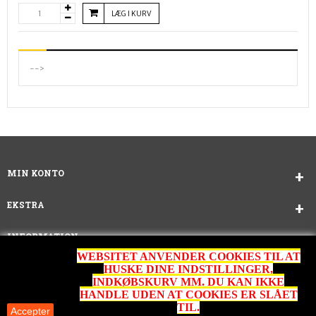
LÆG I KURV
-->
MIN KONTO
EKSTRA
INFORMATION
WEBSITET ANVENDER COOKIES TIL AT
KUNDESERVICE
HUSKE DINE INDSTILLINGER,
INDKØBSKURV MM. DU KAN IKKE
HANDLE UDEN AT COOKIES ER SLÅET
TIL.
Accepter