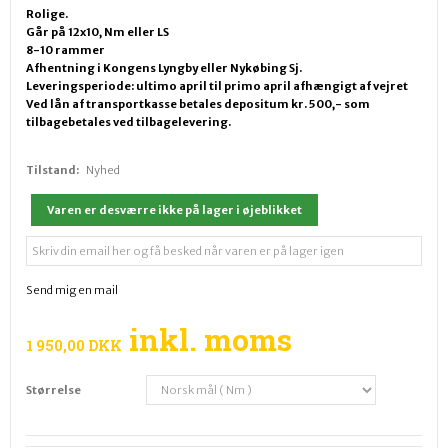
Rolige.
Går på 12x10, Nm eller LS
8-10 rammer
A
fhentning i Kongens Lyngby eller Nykøbing Sj.
Leveringsperiode: ultimo april til primo april afhængigt af vejret
Ved lån af transportkasse betales depositum kr. 500,- som
tilbagebetales ved tilbagelevering.
Tilstand:
Nyhed
Varen er desværre ikke på lager i øjeblikket
Send mig en mail
inkl. moms
1 950,00 DKK
Størrelse