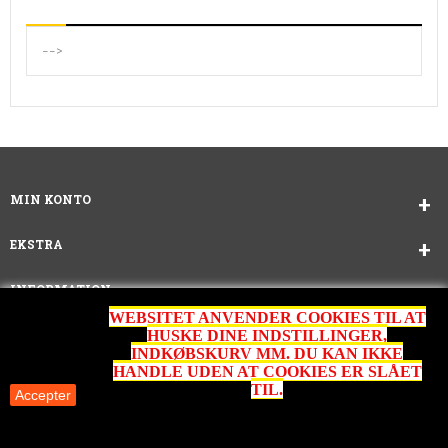
-->
MIN KONTO
EKSTRA
INFORMATION
WEBSITET ANVENDER COOKIES TIL AT
KUNDESERVICE
HUSKE DINE INDSTILLINGER,
INDKØBSKURV MM. DU KAN IKKE
HANDLE UDEN AT COOKIES ER SLÅET
TIL.
Accepter
FRØ SENDES MED GLS . SÅFREMT DET ER
MULIGT SENDES TIL NÆRMESTE PAKKESHOP.
GLAS, FODER MM SENDES IKKE, SKAL