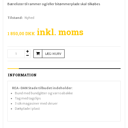
Bærelister til rammer og/eller bitømmerplade skal tilkøbes
Tilstand:
Nyhed
inkl. moms
1 850,00 DKK
LÆG I KURV
INFORMATION
REA-DAN Stade tilbudet indeholder
:
Bund med bundgitter og varroabakke
Tag med tagclips
3 stk magasiner med skruer
Dækplade i plast