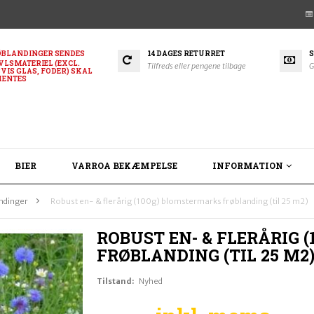
BLANDINGER SENDES
14 DAGES RETURRET
S
VLSMATERIEL (EXCL.
Tilfreds eller pengene tilbage
G
VIS GLAS, FODER) SKAL
HENTES
BIER
VARROA BEKÆMPELSE
INFORMATION
andinger
>
Robust en- & flerårig (100g) blomstermarks frøblanding (til 25 m2)
ROBUST EN- & FLERÅRIG 
FRØBLANDING (TIL 25 M2
Tilstand:
Nyhed