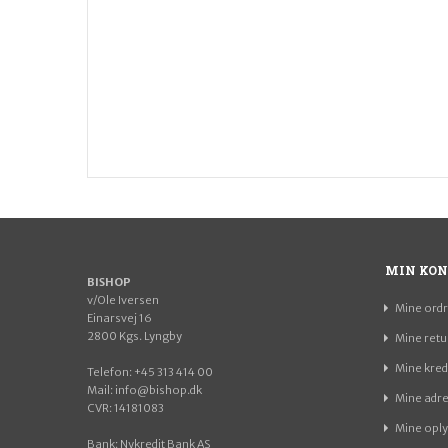
MIN KON
BISHOP
v/Ole Iversen
Mine ordr
Einarsvej 16
2800 Kgs. Lyngby
Mine retu
Mine kred
Telefon: +45 313 414 00
Mail: info@bishop.dk
Mine adr
CVR: 14181083
Mine oply
Bank: Nykredit Bank AS