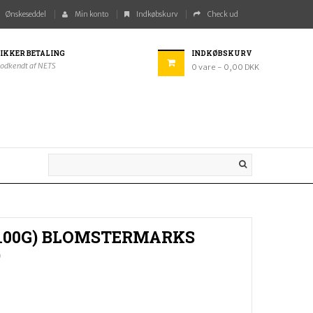
Ønskeseddel
Min konto
Indkøbskurv
Check ud
IKKER BETALING
INDKØBSKURV
odkendt af NETS
0
vare
- 0,00 DKK
(100G) BLOMSTERMARKS
)