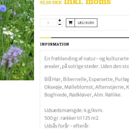
inkl. moms
95,00 DKK
LÆG I KURV
INFORMATION
En frøblanding af natur- og kulturarte
arealer, på solrige steder. Uden den st
Blå Hør, Bibernelle, Esparsette, Purlø
Okseøje, Mølleblomst, Aftenstjerne, 
Boghvede, Rødkløver, Alm. Røllike.
Udsædsmængde: 4 g/kvm.
500 gr. rækker til 125 m2.
Udsås forår - efterår.