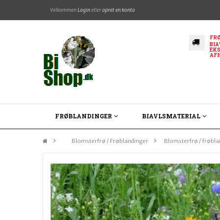
Velkommen
Login
eller
opret en konto
FRØ
BIA
EKS
AF
FRØBLANDINGER
BIAVLSMATERIAL
&gt;
Blomsterfrø / Frøblandinger
>
Blomsterfrø / frøbl