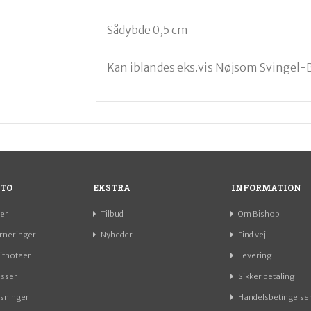
Sådybde 0,5 cm
Kan iblandes eks.vis Nøjsom Svingel-
TO
EKSTRA
INFORMATION
er
Tilbud
Om Bishop
rneringer
Nyheder
Find vej
itnotaer
Levering
esser
Sikker betaling
sninger
Handelsbetingelse