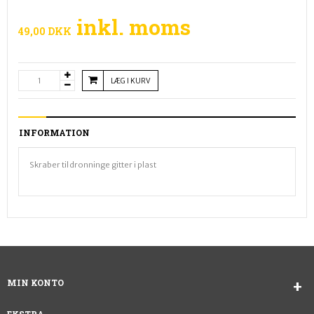
inkl. moms
49,00 DKK
LÆG I KURV
INFORMATION
Skraber til dronninge gitter i plast
MIN KONTO
EKSTRA