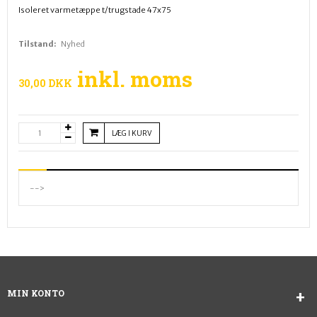
Isoleret varmetæppe t/trugstade 47x75
Tilstand:
Nyhed
inkl. moms
30,00 DKK
LÆG I KURV
-->
MIN KONTO