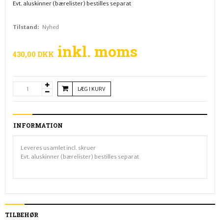
Evt. aluskinner (bærelister) bestilles separat
Tilstand:
Nyhed
inkl. moms
430,00 DKK
LÆG I KURV
INFORMATION
Leveres usamlet incl. skruer
Evt. aluskinner (bærelister) bestilles separat
TILBEHØR