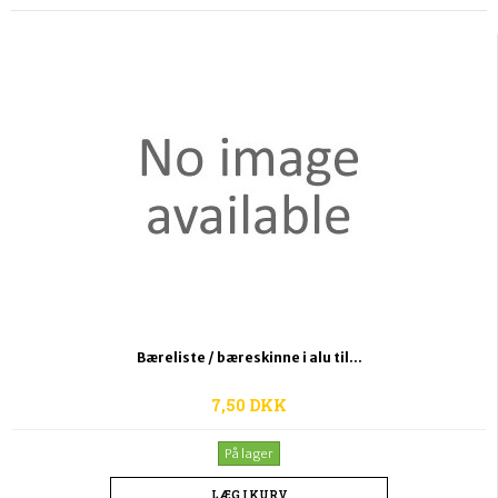
Bæreliste / bæreskinne i alu til...
7,50 DKK
På lager
LÆG I KURV