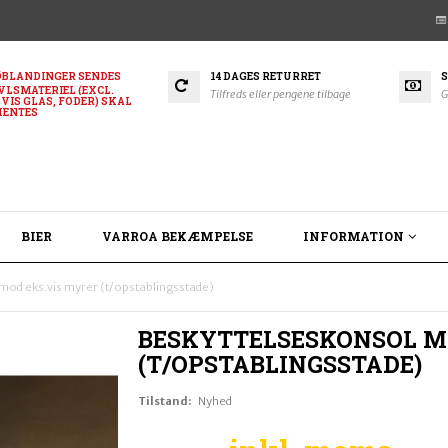
BLANDINGER SENDES
14 DAGES RETURRET
S
VLSMATERIEL (EXCL.
Tilfreds eller pengene tilbage
G
VIS GLAS, FODER) SKAL
HENTES
BIER
VARROA BEKÆMPELSE
INFORMATION
mod eks.vis myrer (t/opstablingsstade)
BESKYTTELSESKONSOL M
(T/OPSTABLINGSSTADE)
Tilstand:
Nyhed