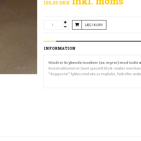
inkl. moms
150,00 DKK
LÆG I KURV
INFORMATION
Hindrer krybende insekter (ex. myrer) mod indtr
Konstruktionen er lavet specielt til LN-stader men kan
"Kopperne" fyldes med eks.vs madolie, fedt eller ande