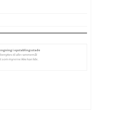
ængning i opstablingsstade
 benyttes til alle rammemål
t som myrerne ikke kan lide.