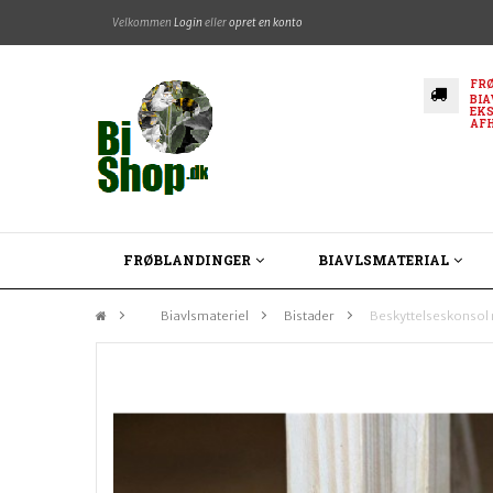
Velkommen
Login
eller
opret en konto
FRØ
BIA
EKS
AF
FRØBLANDINGER
BIAVLSMATERIAL
&gt;
Biavlsmateriel
>
Bistader
>
Beskyttelseskonsol 