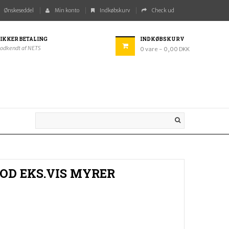
Ønskeseddel
Min konto
Indkøbskurv
Check ud
IKKER BETALING
INDKØBSKURV
odkendt af NETS
0
vare
- 0,00 DKK
OD EKS.VIS MYRER